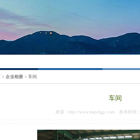
页
>
企业相册
> 车间
车间
来源：http://www.mqwfggc.com 发布时间：201