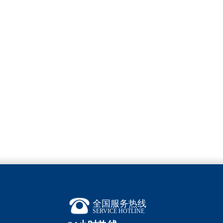
全国服务热线
SERVICE HOTLINE