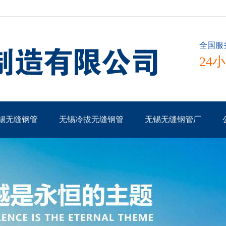
全国服
24
锡无缝钢管
无锡冷拔无缝钢管
无锡无缝钢管厂