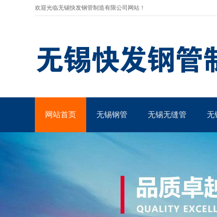
欢迎光临无锡快发钢管制造有限公司网站！
网站首页
无锡钢管
无锡无缝管
无