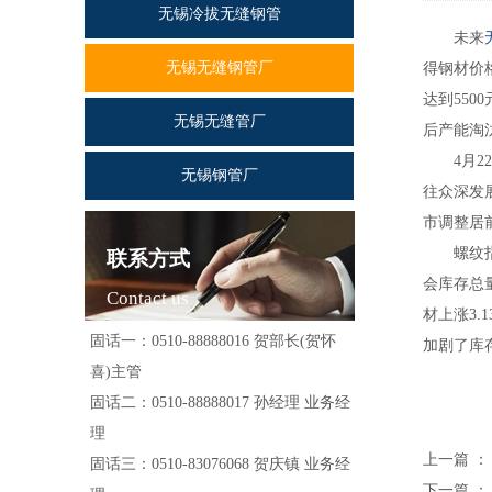
无锡冷拔无缝钢管
未来
无锡无缝钢管厂
得钢材价
达到550
无锡无缝管厂
后产能淘
4月22
无锡钢管厂
往众深发
市调整居
螺纹指数下
联系方式
会库存总量
Contact us
材上涨3
固话一：0510-88888016 贺部长(贺怀
加剧了库
喜)主管
固话二：0510-88888017 孙经理 业务经
理
上一篇 
固话三：0510-83076068 贺庆镇 业务经
下一篇 