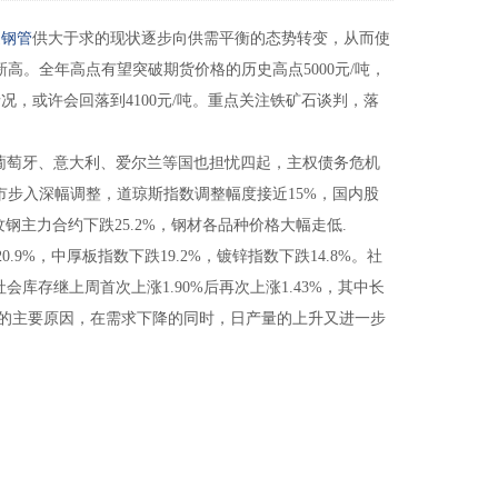
缝钢管
供大于求的现状逐步向供需平衡的态势转变，从而使
。全年高点有望突破期货价格的历史高点5000元/吨，
情况，或许会回落到4100元/吨。重点关注铁矿石谈判，落
葡萄牙、意大利、爱尔兰等国也担忧四起，主权债务危机
市步入深幅调整，道琼斯指数调整幅度接近15%，国内股
主力合约下跌25.2%，钢材各品种价格大幅走低.
9%，中厚板指数下跌19.2%，镀锌指数下跌14.8%。社
社会库存继上周首次上涨1.90%后再次上涨1.43%，其中长
增加的主要原因，在需求下降的同时，日产量的上升又进一步