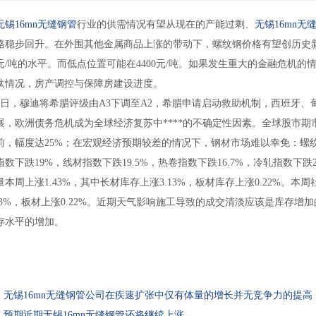
无锡16mn无缝钢管
行业的供需情况有望从现在的产能过剩、
无锡16mn无
格稳步回升。在外围其他金属商品上涨的带动下，螺纹钢价格有望创历史新高
0元/吨的水平。而低点位置可能在4400元/吨。如果发生重大的金融危机的
汰情况，房产调控与保障房建设进度。
日，穆迪将希腊评级由A3下调至A2，希腊申请启动救助机制，西班牙、
展，欧洲债务危机成为全球经济复苏中****的不确定性因素。全球股市期
前，幅度达25%；在宏观经济预期较差的情况下，钢材市场难以幸免：螺纹钢
跌19%，线材指数下跌19.5%，热卷指数下跌16.7%，冷轧指数下跌20.
本周上涨1.43%，其中长材库存上涨3.13%，板材库存上涨0.22%。本周
.13%，板材上涨0.22%。近期天气影响施工导致的成交清淡应该是库存
存水平的增加。
：
无锡16mn无缝钢管公司在疾速扩张中仅有体量的增长并无竞争力的提高
：
预期近期无锡16mn无缝钢管还将继续上涨