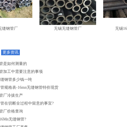
无缝钢管厂
无锡无缝钢管厂
无锡1
S
更多资讯
管是如何测量的
管加工中需要注意的事项
n无缝钢管多少钱一吨
钢管规格表-16mn无缝钢管特价现货
管厂冷拔生产
缝钢管在切断全过程中留意的事宜?
管厂价格查询
6Mn无缝钢管?