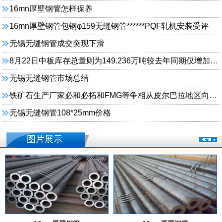
16mn厚壁钢管怎样保养
16mn厚壁钢管包钢φ159无缝钢管******PQF轧机安装受评
无锡无缝钢管成交突现下滑
8月22日中板库存总量则为149.236万吨较去年同期仅增加3.967万吨
无锡无缝钢管市场总结
铁矿石生产厂家必和必拓和FMG等争相从皮尔巴拉地区向中国出口铁矿石对此贡献较大
无锡无缝钢管108*25mm价格
图片展示