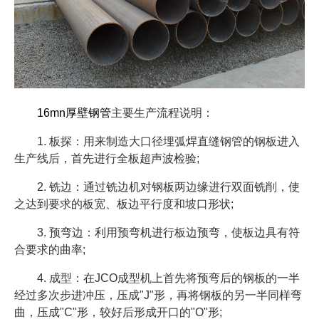
16mn厚壁钢管
主要生产流程说明：
1. 板探：用来制造大口径埋弧焊直缝钢管的钢板进入
生产线后，首先进行全板超声波检验;
2. 铣边：通过铣边机对钢板两边缘进行双面铣削，使
之达到要求的板宽、板边平行度和坡口形状;
3. 预弯边：利用预弯机进行板边预弯，使板边具有符
合要求的曲率;
4. 成型：在JCO成型机上首先将预弯后的钢板的一半
经过多次步进冲压，压成"J"形，再将钢板的另一半同样弯
曲，压成"C"形，较好后形成开口的"O"形;