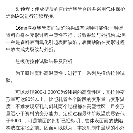
5. 预焊：使成型后的直缝焊钢管合缝并采用气体保护
焊(MAG)进行连续焊接。
16mn厚壁钢管
表面缺陷的构成有两种可能性:一种是
资料自身在变形过程中塑性不行，导致裂纹与外折构成;另
一种是资料表面氧化引起表面缺陷，表面缺陷在变形过程
中放大成为裂纹与外折。
热模仿拉伸试验结果及剖析
为了研讨资料高温塑性，进行了一系列热模仿拉伸试
验。
可以发现900-1 200℃为9Ni钢的高塑性区，其拉伸变
形量可达90%以上。比照轧管各个阶段的变形量与变形温
度，不难发现穿孔与斜轧两个过程都在高塑性区，且变形
量远小于资料的变形能力。定径过程最终阶段温度尽管低
于900℃，可是前面的剖析已经标明，管体表面而的缺陷
构成在定径之前。因而可以以为，本次轧制中呈现的小外