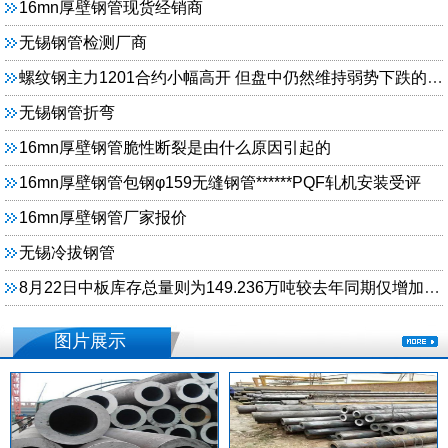
16mn厚壁钢管现货经销商
无锡钢管检测厂商
螺纹钢主力1201合约小幅高开 但盘中仍然维持弱势下跌的走势
无锡钢管折弯
16mn厚壁钢管脆性断裂是由什么原因引起的
16mn厚壁钢管包钢φ159无缝钢管******PQF轧机安装受评
16mn厚壁钢管厂家报价
无锡冷拔钢管
8月22日中板库存总量则为149.236万吨较去年同期仅增加3.967万吨
图片展示