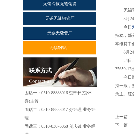
无锡冷拔无缝钢管
无锡无缝钢
无锡无缝钢管厂
8月24日
今日
无锡无缝管厂
持稳，部
本维持中
无锡钢管厂
8月24日
24日上午8
356*9
联系方式
今日期钢
Contact us
持一般，
固话一：0510-88888016 贺部长(贺怀
为主。综
喜)主管
固话二：0510-88888017 孙经理 业务经
上一篇 
理
下一篇 
固话三：0510-83076068 贺庆镇 业务经