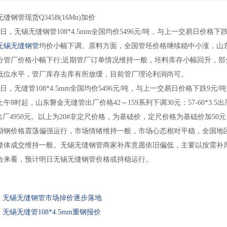
管现货Q345B(16Mn)加价
，无锡无缝钢管108*4.5mm全国均价5496元/吨，与上一交易日价格下跌
无锡无缝钢管
均价小幅下调。原料方面，全国管坯价格继续稳中小涨，山东
分管厂价格小幅下行;近期管厂订单情况维持一般，坯料库存小幅回升，
低位水平，管厂库存去库有所放缓，目前管厂理论利润尚可。
，无缝管108*4.5mm全国均价5496元/吨，与上一交易日价格下跌9元/
时起，山东磐金无缝管出厂价格42～159系列下调30元：57-60*3.5出厂价547
-12出厂4950元。以上为20#非定尺价格，为基础价，定尺价格为基础价加50元，45
价格震荡偏强运行，市场情绪维持一般，市场心态相对平稳，全国地区
整体成交维持一般。无锡无缝钢管商家补库意愿依旧偏低，主要以按需补
合来看，预计明日无锡无缝钢管价格或持稳运行。
：
无锡无缝钢管市场掉价逐步落地
：
无锡无缝管108*4.5mm重钢报价