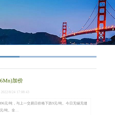
6Mn)加价
2/8/24 17:08:43
均价5496元/吨，与上一交易日价格下跌9元/吨。今日无锡无缝
元/吨。全…