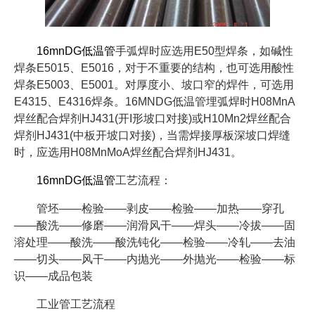
16mnDG低温管
手弧焊时应选用E50型焊条，如碱性
焊条E5015、E5016，对于不重要的结构，也可选用酸性
焊条E5003、E5001。对厚度小、坡口窄的焊件，可选用
E4315、E4316焊条。16MNDG低温管埋弧焊时H08MnA
焊丝配合焊剂HJ431(开I形坡口对接)或H10Mn2焊丝配合
焊剂HJ431(中板开坡口对接)，当需焊接厚板深坡口焊缝
时，应选用H08MnMoA焊丝配合焊剂HJ431。
16mnDG低温管
工艺流程：
管坯——检验——剥皮——检验——加热——穿孔
——酸洗——修磨——润滑风干——焊头——冷拔——固
溶处理——酸洗——酸洗钝化——检验——冷轧——去油
——切头——风干——内抛光——外抛光——检验——标
识——成品包装
工业管工艺流程